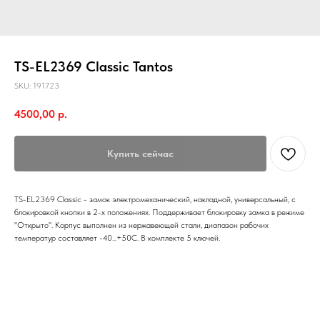
TS-EL2369 Classic Tantos
SKU:
191723
4500,00
р.
Купить сейчас
TS-EL2369 Classic - замок электромеханический, накладной, универсальный, с
блокировкой кнопки в 2-х положениях. Поддерживает блокировку замка в режиме
''Открыто''. Корпус выполнен из нержавеющей стали, диапазон рабочих
температур составляет -40...+50C. В комплекте 5 ключей.