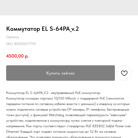
Коммутатор EL S-64PA_v.2
Optimus
SKU:
В0000017195
4500,00
р.
Купить сейчас
Коммутатор EL S-6/4PA_V.2- неуправляемый PoE-коммутатор.
Коммутатор оснащен портами 10/100 Мбит/с с поддержкой PoE (технология
передачи питания по сетевому кабелю вместе с данными) к каждому из которых
можно подключать сетевые устройства (IP-камеры, IP-телефоны, беспроводные
точки доступа), и функцией Watchdog, позволяющей перезагрузить "зависшее"
устройство, подключенное к коммутатору, путем снятия и повторной подачи
напряжения. Poe-порты соответствуют стандартам PoE IEEE802.3af/at Power over
Ethernet. Каждый порт подает питание мощностью до 52 Вт на сетевое
оборудование. Это позволяет размещать оборудование в труднодоступных