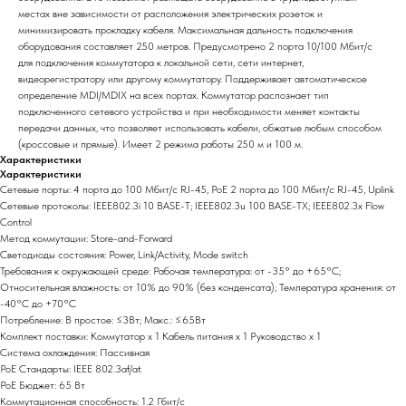
местах вне зависимости от расположения электрических розеток и
минимизировать прокладку кабеля. Максимальная дальность подключения
оборудования составляет 250 метров. Предусмотрено 2 порта 10/100 Мбит/с
для подключения коммутатора к локальной сети, сети интернет,
видеорегистратору или другому коммутатору. Поддерживает автоматическое
определение MDI/MDIX на всех портах. Коммутатор распознает тип
подключенного сетевого устройства и при необходимости меняет контакты
передачи данных, что позволяет использовать кабели, обжатые любым способом
(кроссовые и прямые). Имеет 2 режима работы 250 м и 100 м.
Характеристики
Характеристики
Сетевые порты: 4 порта до 100 Мбит/с RJ-45, PoE 2 порта до 100 Мбит/с RJ-45, Uplink
Сетевые протоколы: IEEE802.3i 10 BASE-T; IEEE802.3u 100 BASE-TX; IEEE802.3x Flow
Control
Метод коммутации: Store-and-Forward
Светодиоды состояния: Power, Link/Activity, Mode switch
Требования к окружающей среде: Рабочая температура: от -35° до +65°C;
Относительная влажность: от 10% до 90% (без конденсата); Температура хранения: от
-40°C до +70°C
Потребление: В простое: ≤3Вт; Макс.: ≤65Вт
Комплект поставки: Коммутатор х 1 Кабель питания х 1 Руководство х 1
Система охлаждения: Пассивная
PoE Стандарты: IEEE 802.3af/at
PoE Бюджет: 65 Вт
Коммутационная способность: 1.2 Гбит/с