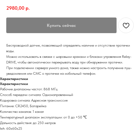
2980,00
р.
Купить сейчас
Беспроводной датчик, позволяющий определять наличие и отсутствие протечки
воды.
Можно использовать в связке с шаровыми кранами и блоками управления Relay-
DRIVE, чтобы автоматически перекрывать воду при обнаружении протечки.
При подключении сервера умного дома, также можно настроить получение пуш-
уведомления или СМС о протечке на мобильный телефон.
Характеристики
Характеристики
Рабочие диапазоны частот: 868 МГц
Способ передачи сигнала: Однонаправленный
Кодировка сигнала: Адресная трансмиссия
Питание: CR2450, Батарейка
Количество каналов: 1 канал
Температурный диапазон эксплуатации: от 0 до +50 ℃
Дальность действия: до 250 метров
lwh: 60x60x25