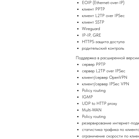
EOIP (Ethernet-over-IP)
клиент PPTP
клиент L2TP over IPSec
клиент SSTP
Wireguard
IP-IP, GRE
HTTPS-защита доступа
родительский контроль
Поддержка в расширенной версии 
сервер PPTP
сервер L2TP over IPSec
клиент/сервер OpenVPN
клиент/сервер IPSec VPN
Policy routing
IGMP
UDP to HTTP proxy
Multi-WAN
Policy routing
резервирование интернет-под
статистика трафика по клиент
ограничение скорости по клие