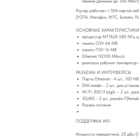
обмена данными до 300 Мбит/
Роутер работает с SIM картой лю
(YOTA, Мегафон, МТС, Билайн, Рос
ОСНОВНЫЕ ХАРАКТЕРИСТИК
процессор MT7628 580 МГц о
память ОЗУ 64 MB
память ПЗУ 16 MB
Ethernet 10/100 Мбит/c
диапазон рабочих температур 
РАЗЪЕМЫ И ИНТЕРФЕЙСЫ
Порты Ethernet - 4 шт., 100 Мб
SIM-reader - 2 шт., для устан
WI-FI: 802.11 b/g/n – 2 шт., р
3G/4G - 2 шт., разъём F(femal
Разъём питания
ПОДДЕРЖКА WiFi
Мощность передатчика: 20 дБм (1