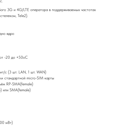
c.
бого 3G и 4G/LTE оператора в поддерживаемых частотах
телеком, Tele2).
И
дно ядро
от -20 до +50оС
ит/с (3 шт. LAN, 1 шт. WAN)
овки стандартной micro-SIM карты
азъём RP-SMA(female)
e) или SMA(female)
00 мВт)