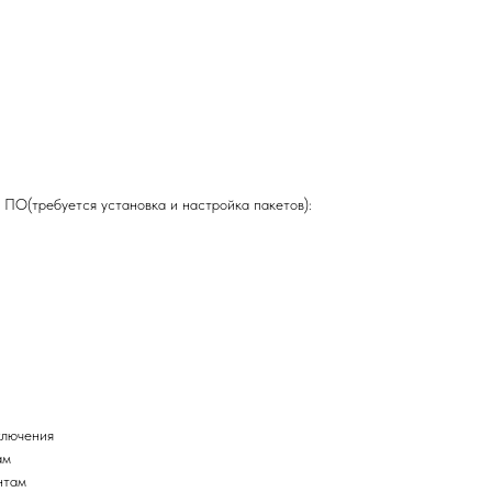
ПО(требуется установка и настройка пакетов):
ключения
ам
нтам