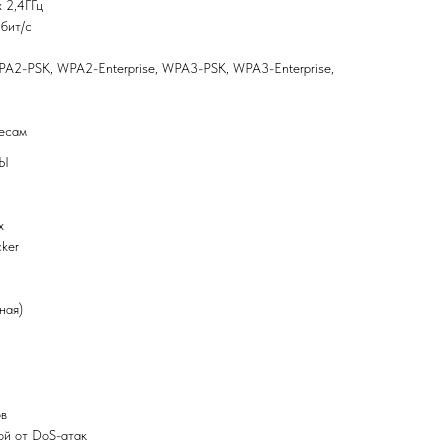
 2,4ГГц
Мбит/с
A2-PSK, WPA2-Enterprise, WPA3-PSK, WPA3-Enterprise,
есам
Ы
x
ker
ная)
ов
ой от DoS-атак