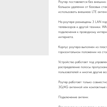
Роутер поставляется без внешних
большом удалении от базовых ста
использовать внешнюю LTE антенн
На роутере размещены 3 LAN пор
телевизоров и другой техники. W
подключения к проводному интерн
интернета.
Корпус роутера выполнен из пласт
горизонтальном положении на сто
Устройство работает под управл
распределение полосы пропускани
пользователей и многие другие во
Роутер работает только совместн
3G/4G антенной или компактные 
Подключение антенн:
Для подключения роутера к антен