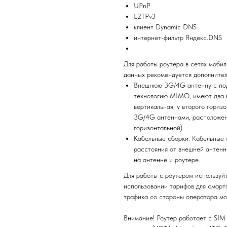
UPnP
L2TPv3
клиент Dynamic DNS
интернет-фильтр Яндекс.DNS
Для работы роутера в сетях моби
данных рекомендуется дополнител
Внешнюю 3G/4G антенну с по
технологию MIMO, имеют два в
вертикальная, у второго гориз
3G/4G антеннами, расположенн
горизонтальной).
Кабельные сборки. Кабельные 
расстояния от внешней антенн
на антенне и роутере.
Для работы с роутером используй
использовании тарифов для смарт
трафика со стороны оператора мо
Внимание! Роутер работает с SIM