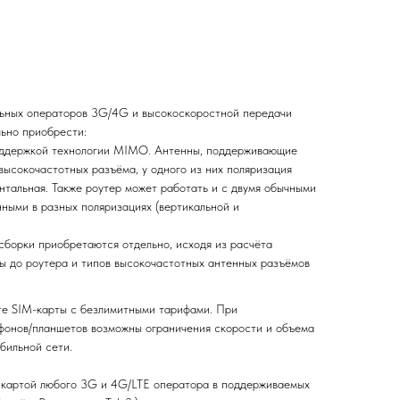
льных операторов 3G/4G и высокоскоростной передачи
ьно приобрести:
ддержкой технологии MIMO. Антенны, поддерживающие
ысокочастотных разъёма, у одного из них поляризация
онтальная. Также роутер может работать и с двумя обычными
ыми в разных поляризациях (вертикальной и
сборки приобретаются отдельно, исходя из расчёта
ы до роутера и типов высокочастотных антенных разъёмов
те SIM-карты с безлимитными тарифами. При
фонов/планшетов возможны ограничения скорости и объема
бильной сети.
 картой любого 3G и 4G/LTE оператора в поддерживаемых