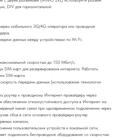
ии, DIV для горизонтальной.
 через мобильного 3G/4G оператора или проводное
дера;
едачи данных между устройствами по Wi-Fi;
 максимальной скоростью до 150 Мбит/с;
ух SIM-карт для резервирования интернета. Работать
дна SIM-карта
 скорость передачи данных (использование технологии
ть роутер к проводному Интернет-провайдеру через
ля обеспечения отказоустойчивого доступа в Интернет на
зервный канал связи при одновременном подключении через
чае сбоя в сети основного провайдера роутер
ервным каналом;
чения пользовательских устройств к локальной сети;
оляет подключать беспроводное оборудование со скоростью