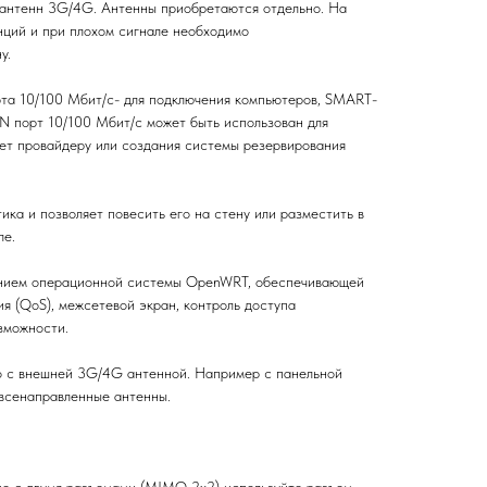
 антенн 3G/4G. Антенны приобретаются отдельно. На
нций и при плохом сигнале необходимо
у.
та 10/100 Мбит/c- для подключения компьютеров, SMART-
AN порт 10/100 Мбит/c может быть использован для
ет провайдеру или создания системы резервирования
ика и позволяет повесить его на стену или разместить в
ле.
ением операционной системы OpenWRT, обеспечивающей
я (QoS), межсетевой экран, контроль доступа
зможности.
о с внешней 3G/4G антенной. Например с панельной
всенаправленные антенны.
не с двумя разъемами (MIMO 2x2) используйте разъем