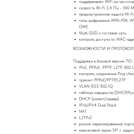
поддерживает WiFi на частотах
скорость Wi-Fi 2,4 ГГц - 300 
преднастроенная защита Wi-Fi
типы шифрования WPA-PSK, WP
OWE
Multi-SSID и гостевая сеть
контроль доступа по MAC-адр
ВОЗМОЖНОСТИ И ПРОТОКОЛ
Поддержка в базовой версии ПО:
IPoE, PPPoE, PPTP, L2TP, 802.1
контроль соединения Ping chec
транзит PPPoE/PPTP/L2TP
VLAN IEEE 802.1Q
таблица маршрутов (DHCP/Руч
DHCP (клиент/сервер)
IPv6/IPV4 Dual Stack
NAT
L2TPv2
ручное перенаправление порт
межсетевой экран SPI с защит