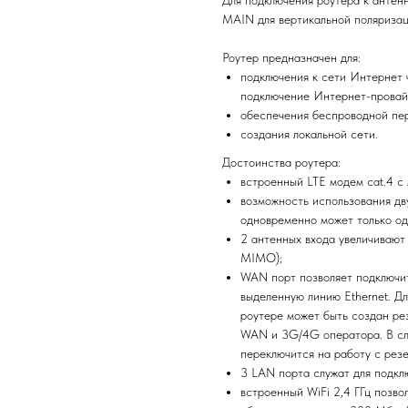
MAIN для вертикальной поляризац
Роутер предназначен для:
подключения к сети Интернет
подключение Интернет-провай
обеспечения беспроводной пер
создания локальной сети.
Достоинства роутера:
встроенный LTE модем cat.4 с
возможность использования дв
одновременно может только о
2 антенных входа увеличивают
MIMO);
WAN порт позволяет подключи
выделенную линию Ethernet. Д
роутере может быть создан ре
WAN и 3G/4G оператора. В слу
переключится на работу с рез
3 LAN порта служат для подклю
встроенный WiFi 2,4 ГГц позв