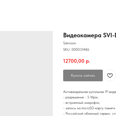
Видеокамера SVI-
Satvision
SKU:
000031486
12700,00
р.
Купить сейчас
Антивандальная купольная IP-виде
- разрешение - 5 Mpix;
- встроенный микрофон;
- запись на microSD-карту памяти
- Российский облачный сервис: ст