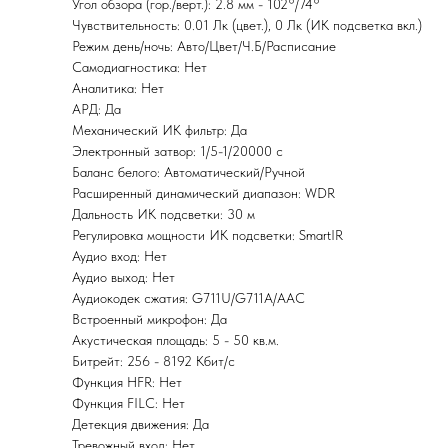
Угол обзора (гор./верт.): 2.8 мм - 102°/74°
Чувствительность: 0.01 Лк (цвет.), 0 Лк (ИК подсветка вкл.)
Режим день/ночь: Авто/Цвет/Ч.Б/Расписание
Самодиагностика: Нет
Аналитика: Нет
АРД: Да
Механический ИК фильтр: Да
Электронный затвор: 1/5-1/20000 c
Баланс белого: Автоматический/Ручной
Расширенный динамический диапазон: WDR
Дальность ИК подсветки: 30 м
Регулировка мощности ИК подсветки: SmartIR
Аудио вход: Нет
Аудио выход: Нет
Аудиокодек сжатия: G711U/G711A/AAC
Встроенный микрофон: Да
Акустическая площадь: 5 - 50 кв.м.
Битрейт: 256 - 8192 Кбит/с
Функция HFR: Нет
Функция FILC: Нет
Детекция движения: Да
Тревожный вход: Нет