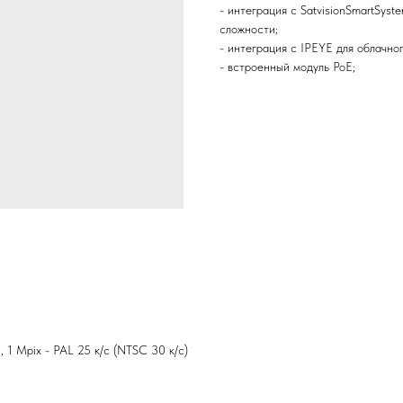
- интеграция с SatvisionSmartSys
сложности;
- интеграция с IPEYE для облачно
- встроенный модуль PoE;
3, 1 Mpix - PAL 25 к/с (NTSC 30 к/с)