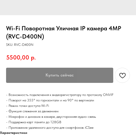
Wi-Fi Поворотная Уличная IP камера 4MP
(RVC-D400N)
SKU:
RVC-D400N
5500,00
р.
Купить сейчас
- Возможность подключения к видеорегистратору по протоколу ONVIF
- Поворот на 355° по горизонтали и на 90° по вертикали
- Режим точки доступа Wi-Fi
- Функция слежения за движением
- Микрофон и динамик в камере, двусторонняя аудио-связь
- Поддержка карт памяти до 128GB
- Приложение удаленного доступа для смартфонов: iCSee
Характеристики