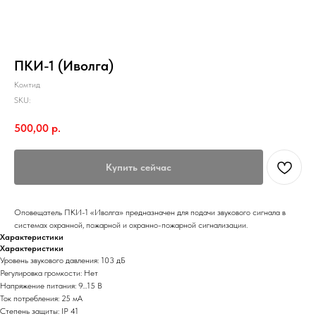
ПКИ-1 (Иволга)
Комтид
SKU:
500,00
р.
Купить сейчас
Оповещатель ПКИ-1 «Иволга» предназначен для подачи звукового сигнала в
системах охранной, пожарной и охранно-пожарной сигнализации.
Характеристики
Характеристики
Уровень звукового давления: 103 дБ
Регулировка громкости: Нет
Напряжение питания: 9…15 В
Ток потребления: 25 мА
Степень защиты: IP 41