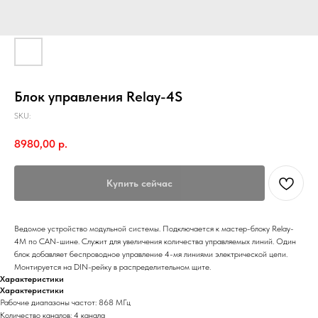
Блок управления Relay-4S
SKU:
8980,00
р.
Купить сейчас
Ведомое устройство модульной системы. Подключается к мастер-блоку Relay-
4M по CAN-шине. Служит для увеличения количества управляемых линий. Один
блок добавляет беспроводное управление 4-мя линиями электрической цепи.
Монтируется на DIN-рейку в распределительном щите.
Характеристики
Характеристики
Рабочие диапазоны частот: 868 МГц
Количество каналов: 4 канала