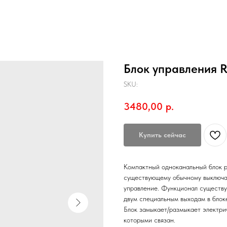
Блок управления R
SKU:
3480,00
р.
Купить сейчас
Компактный одноканальный блок р
существующему обычному выключат
управление. Функционал существу
двум специальным выходам в блок
Блок замыкает/размыкает электрич
которыми связан.