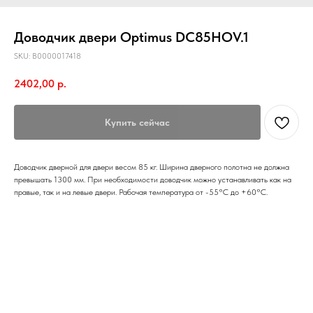
Доводчик двери Optimus DC85HOV.1
SKU:
В0000017418
2402,00
р.
Купить сейчас
Доводчик дверной для двери весом 85 кг. Ширина дверного полотна не должна
превышать 1300 мм. При необходимости доводчик можно устанавливать как на
правые, так и на левые двери. Рабочая температура от -55°С до +60°С.